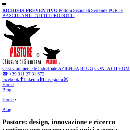
RICHIEDI PREVENTIVO
Portoni Sezionali
Serrande
PORTE
BASCULANTI
TUTTI I PRODOTTI
Casa
Commerciale
Industriale
AZIENDA
BLOG
CONTATTI
HOM
☎
+39 011 27 31 672
facebook
linkedin
instagram
Home
Blog
Home
•
Blog
Pastore: design, innovazione e ricerca
continua per creare spazi unici e senza