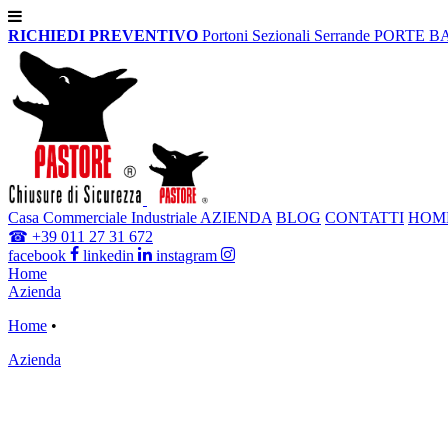
RICHIEDI PREVENTIVO
Portoni Sezionali
Serrande
PORTE B
Casa
Commerciale
Industriale
AZIENDA
BLOG
CONTATTI
HOM
☎
+39 011 27 31 672
facebook
linkedin
instagram
Home
Azienda
Home
•
Azienda