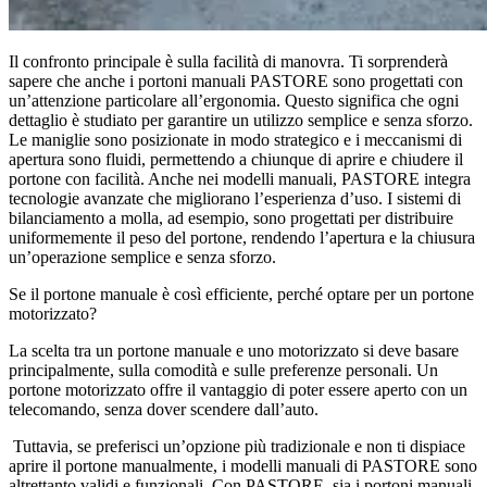
Il confronto principale è sulla facilità di manovra. Ti sorprenderà
sapere che anche i portoni manuali PASTORE sono progettati con
un’attenzione particolare all’ergonomia. Questo significa che ogni
dettaglio è studiato per garantire un utilizzo semplice e senza sforzo.
Le maniglie sono posizionate in modo strategico e i meccanismi di
apertura sono fluidi, permettendo a chiunque di aprire e chiudere il
portone con facilità. Anche nei modelli manuali, PASTORE integra
tecnologie avanzate che migliorano l’esperienza d’uso. I sistemi di
bilanciamento a molla, ad esempio, sono progettati per distribuire
uniformemente il peso del portone, rendendo l’apertura e la chiusura
un’operazione semplice e senza sforzo.
Se il portone manuale è così efficiente, perché optare per un portone
motorizzato?
La scelta tra un portone manuale e uno motorizzato si deve basare
principalmente, sulla comodità e sulle preferenze personali. Un
portone motorizzato offre il vantaggio di poter essere aperto con un
telecomando, senza dover scendere dall’auto.
Tuttavia, se preferisci un’opzione più tradizionale e non ti dispiace
aprire il portone manualmente, i modelli manuali di PASTORE sono
altrettanto validi e funzionali. Con PASTORE, sia i portoni manuali