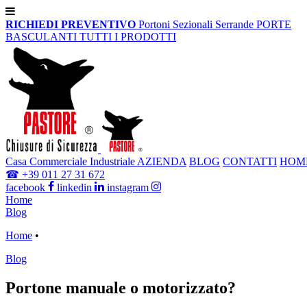
RICHIEDI PREVENTIVO
Portoni Sezionali
Serrande
PORTE
BASCULANTI
TUTTI I PRODOTTI
Casa
Commerciale
Industriale
AZIENDA
BLOG
CONTATTI
HOM
☎
+39 011 27 31 672
facebook
linkedin
instagram
Home
Blog
Home
•
Blog
Portone manuale o motorizzato?