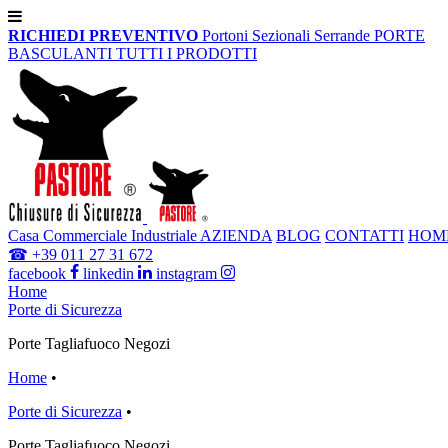
RICHIEDI PREVENTIVO
Portoni Sezionali
Serrande
PORTE
BASCULANTI
TUTTI I PRODOTTI
Casa
Commerciale
Industriale
AZIENDA
BLOG
CONTATTI
HOM
☎
+39 011 27 31 672
facebook
linkedin
instagram
Home
Porte di Sicurezza
Porte Tagliafuoco Negozi
Home
•
Porte di Sicurezza
•
Porte Tagliafuoco Negozi