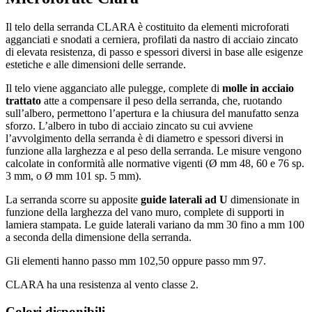
Il telo della serranda CLARA è costituito da elementi microforati
agganciati e snodati a cerniera, profilati da nastro di acciaio zincato
di elevata resistenza, di passo e spessori diversi in base alle esigenze
estetiche e alle dimensioni delle serrande.
Il telo viene agganciato alle pulegge, complete di
molle in acciaio
trattato
atte a compensare il peso della serranda, che, ruotando
sull’albero, permettono l’apertura e la chiusura del manufatto senza
sforzo. L’albero in tubo di acciaio zincato su cui avviene
l’avvolgimento della serranda è di diametro e spessori diversi in
funzione alla larghezza e al peso della serranda. Le misure vengono
calcolate in conformità alle normative vigenti (Ø mm 48, 60 e 76 sp.
3 mm, o Ø mm 101 sp. 5 mm).
La serranda scorre su apposite
guide laterali ad U
dimensionate in
funzione della larghezza del vano muro, complete di supporti in
lamiera stampata. Le guide laterali variano da mm 30 fino a mm 100
a seconda della dimensione della serranda.
Gli elementi hanno passo mm 102,50 oppure passo mm 97.
CLARA ha una resistenza al vento classe 2.
Colori disponibili