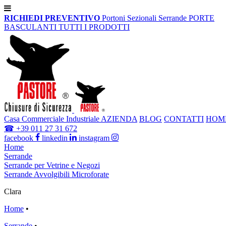
RICHIEDI PREVENTIVO
Portoni Sezionali
Serrande
PORTE
BASCULANTI
TUTTI I PRODOTTI
Casa
Commerciale
Industriale
AZIENDA
BLOG
CONTATTI
HOM
☎
+39 011 27 31 672
facebook
linkedin
instagram
Home
Serrande
Serrande per Vetrine e Negozi
Serrande Avvolgibili Microforate
Clara
Home
•
Serrande
•