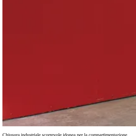
Chiusura industriale scorrevole idonea per la compartimentazione