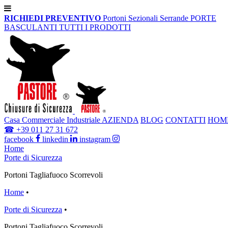
RICHIEDI PREVENTIVO
Portoni Sezionali
Serrande
PORTE
BASCULANTI
TUTTI I PRODOTTI
Casa
Commerciale
Industriale
AZIENDA
BLOG
CONTATTI
HOM
☎
+39 011 27 31 672
facebook
linkedin
instagram
Home
Porte di Sicurezza
Portoni Tagliafuoco Scorrevoli
Home
•
Porte di Sicurezza
•
Portoni Tagliafuoco Scorrevoli