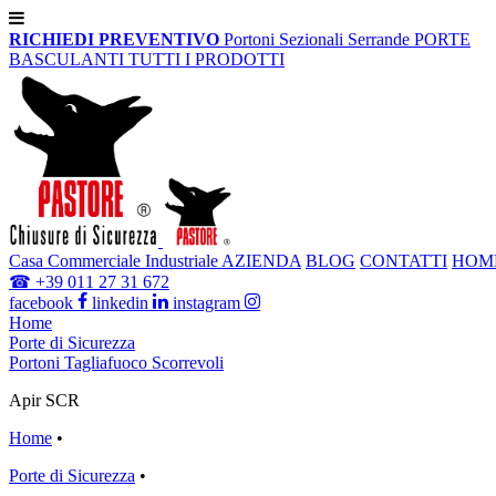
RICHIEDI PREVENTIVO
Portoni Sezionali
Serrande
PORTE
BASCULANTI
TUTTI I PRODOTTI
Casa
Commerciale
Industriale
AZIENDA
BLOG
CONTATTI
HOM
☎
+39 011 27 31 672
facebook
linkedin
instagram
Home
Porte di Sicurezza
Portoni Tagliafuoco Scorrevoli
Apir SCR
Home
•
Porte di Sicurezza
•