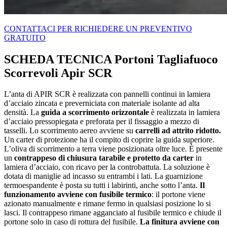
CONTATTACI PER RICHIEDERE UN PREVENTIVO
GRATUITO
SCHEDA TECNICA Portoni Tagliafuoco
Scorrevoli Apir SCR
L’anta di APIR SCR è realizzata con pannelli continui in lamiera
d’acciaio zincata e preverniciata con materiale isolante ad alta
densità. La
guida a scorrimento orizzontale
è realizzata in lamiera
d’acciaio pressopiegata e preforata per il fissaggio a mezzo di
tasselli. Lo scorrimento aereo avviene su
carrelli ad attrito ridotto.
Un carter di protezione ha il compito di coprire la guida superiore.
L’oliva di scorrimento a terra viene posizionata oltre luce. È presente
un
contrappeso di chiusura tarabile e protetto da carter
in
lamiera d’acciaio, con ricavo per la controbattuta. La soluzione è
dotata di maniglie ad incasso su entrambi i lati. La guarnizione
termoespandente è posta su tutti i labirinti, anche sotto l’anta.
Il
funzionamento avviene con fusibile termico
: il portone viene
azionato manualmente e rimane fermo in qualsiasi posizione lo si
lasci. Il contrappeso rimane agganciato al fusibile termico e chiude il
portone solo in caso di rottura del fusibile.
La finitura avviene con