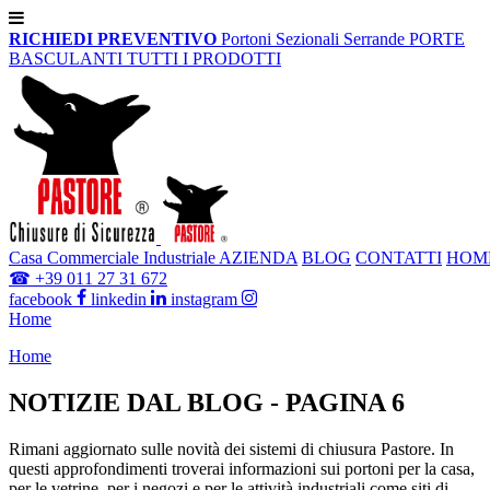
RICHIEDI PREVENTIVO
Portoni Sezionali
Serrande
PORTE
BASCULANTI
TUTTI I PRODOTTI
Casa
Commerciale
Industriale
AZIENDA
BLOG
CONTATTI
HOM
☎
+39 011 27 31 672
facebook
linkedin
instagram
Home
Home
NOTIZIE DAL BLOG
- PAGINA 6
Rimani aggiornato sulle novità dei sistemi di chiusura Pastore. In
questi approfondimenti troverai informazioni sui portoni per la casa,
per le vetrine, per i negozi e per le attività industriali come siti di